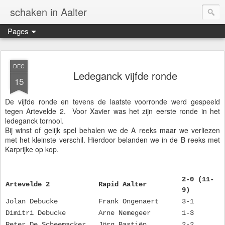
schaken in Aalter
Pages
DEC
Ledeganck vijfde ronde
15
De vijfde ronde en tevens de laatste voorronde werd gespeeld
tegen Artevelde 2. Voor Xavier was het zijn eerste ronde in het
ledeganck tornooi.
Bij winst of gelijk spel behalen we de A reeks maar we verliezen
met het kleinste verschil. Hierdoor belanden we in de B reeks met
Karprijke op kop.
2-0 (11-
Artevelde 2
Rapid Aalter
9)
Jolan Debucke
Frank Ongenaert
3-1
Dimitri Debucke
Arne Nemegeer
1-3
Peter De Scheemacker
Jörg Bastiën
2-2