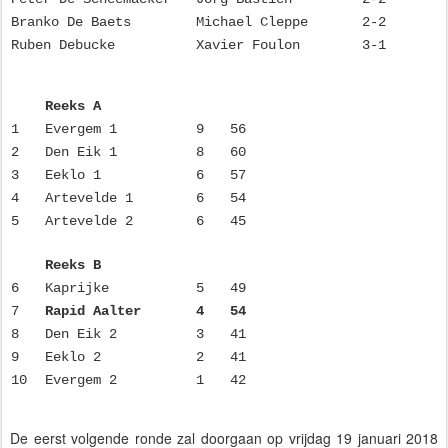
Branko De Baets
Michael Cleppe
2-2
Ruben Debucke
Xavier Foulon
3-1
Reeks A
1
Evergem 1
9
56
2
Den Eik 1
8
60
3
Eeklo 1
6
57
4
Artevelde 1
6
54
5
Artevelde 2
6
45
Reeks B
6
Kaprijke
5
49
7
Rapid Aalter
4
54
8
Den Eik 2
3
41
9
Eeklo 2
2
41
10
Evergem 2
1
42
De eerst volgende ronde zal doorgaan op vrijdag 19 januari 2018