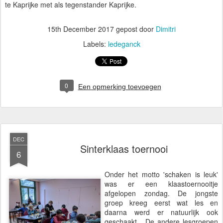
te Kaprijke met als tegenstander Kaprijke.
15th December 2017
gepost door
Dimitri
Labels:
ledeganck
0
Een opmerking toevoegen
DEC
Sinterklaas toernooi
6
Onder het motto 'schaken is leuk'
was er een klaastoernooitje
afgelopen zondag. De jongste
groep kreeg eerst wat les en
daarna werd er natuurlijk ook
geschaakt. De andere lesgroepen