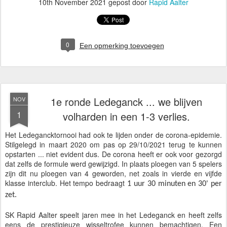
10th November 2021
gepost door
Rapid Aalter
0
Een opmerking toevoegen
1e ronde Ledeganck ... we blijven
NOV
1
volharden in een 1-3 verlies.
Het Ledegancktornooi had ook te lijden onder de corona-epidemie.
Stilgelegd in maart 2020 om pas op 29/10/2021 terug te kunnen
opstarten ... niet evident dus. De corona heeft er ook voor gezorgd
dat zelfs de formule werd gewijzigd. In plaats ploegen van 5 spelers
zijn dit nu ploegen van 4 geworden, net zoals in vierde en vijfde
klasse interclub. Het tempo bedraagt
1 uur 30 minuten en 30' per
zet.
SK Rapid Aalter speelt jaren mee in het Ledeganck en heeft zelfs
eens de prestigieuze wisseltrofee kunnen bemachtigen. Een