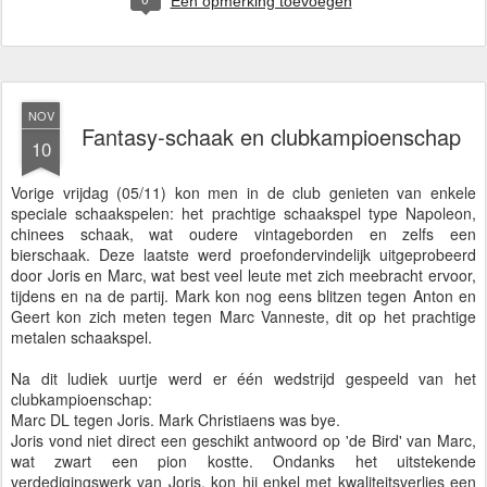
Een opmerking toevoegen
NOV
Fantasy-schaak en clubkampioenschap
10
Vorige vrijdag (05/11) kon men in de club genieten van enkele
speciale schaakspelen: het prachtige schaakspel type Napoleon,
chinees schaak, wat oudere vintageborden en zelfs een
bierschaak. Deze laatste werd proefondervindelijk uitgeprobeerd
door Joris en Marc, wat best veel leute met zich meebracht ervoor,
tijdens en na de partij. Mark kon nog eens blitzen tegen Anton en
Geert kon zich meten tegen Marc Vanneste, dit op het prachtige
metalen schaakspel.
Na dit ludiek uurtje werd er één wedstrijd gespeeld van het
clubkampioenschap:
Marc DL tegen Joris. Mark Christiaens was bye.
Joris vond niet direct een geschikt antwoord op 'de Bird' van Marc,
wat zwart een pion kostte. Ondanks het uitstekende
verdedigingswerk van Joris, kon hij enkel met kwaliteitsverlies een