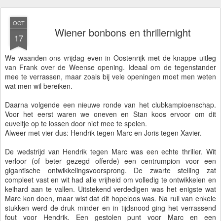
OCT
Wiener bonbons en thrillernight
17
We waanden ons vrijdag even in Oostenrijk met de knappe uitleg
van Frank over de Weense opening. Ideaal om de tegenstander
mee te verrassen, maar zoals bij vele openingen moet men weten
wat men wil bereiken.
Daarna volgende een nieuwe ronde van het clubkampioenschap.
Voor het eerst waren we oneven en Stan koos ervoor om dit
euveltje op te lossen door niet mee te spelen.
Alweer met vier dus: Hendrik tegen Marc en Joris tegen Xavier.
De wedstrijd van Hendrik tegen Marc was een echte thriller. Wit
verloor (of beter gezegd offerde) een centrumpion voor een
gigantische ontwikkelingsvoorsprong. De zwarte stelling zat
compleet vast en wit had alle vrijheid om volledig te ontwikkelen en
keihard aan te vallen. Uitstekend verdedigen was het enigste wat
Marc kon doen, maar wist dat dit hopeloos was. Na ruil van enkele
stukken werd de druk minder en in tijdsnood ging het verrassend
fout voor Hendrik. Een gestolen punt voor Marc en een