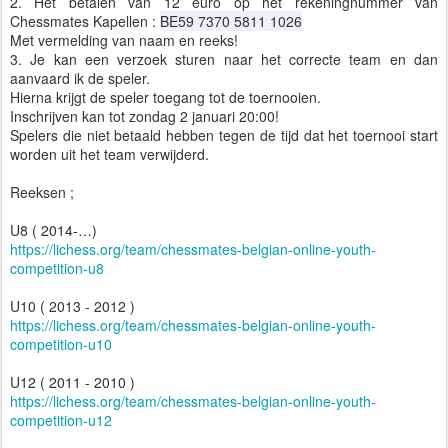
2. Het betalen van 12 euro op het rekeningnummer van
Chessmates Kapellen :
BE59 7370 5811 1026
Met vermelding van naam en reeks!
3. Je kan een verzoek sturen naar het correcte team en dan
aanvaard ik de speler.
Hierna krijgt de speler toegang tot de toernooien.
Inschrijven kan tot zondag 2 januari 20:00!
Spelers die niet betaald hebben tegen de tijd dat het toernooi start
worden uit het team verwijderd.
Reeksen ;
U8 ( 2014-…)
https://lichess.org/team/chessmates-belgian-online-youth-
competition-u8
U10 ( 2013 - 2012 )
https://lichess.org/team/chessmates-belgian-online-youth-
competition-u10
U12 ( 2011 - 2010 )
https://lichess.org/team/chessmates-belgian-online-youth-
competition-u12