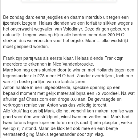
De zondag dan: eerst jeugdles en daarna interclub uit tegen een
ijzersterk Izegem. Helaas dienden we een forfait te slikken wegens
het onverwacht wegvallen van Volodimyr. Deze dingen gebeuren
natuurlijk. Izegem was op bijna alle borden meer dan 200 ELO
sterker, dus we vreesden voor het ergste. Maar ... elke wedstrijd
moet gespeeld worden.
Frank zijn partij was als eerste klaar. Helaas diende Frank zijn
meerdere te erkennen in Nico Vandenbroucke.
Marc kon nog eens stunten door te winnen met Hollands tegen een
tegenstander die 278 meer ELO had. Zonder overdrijven, toch ene
van zijn beste partijen van de laatste jaren.
Anton haalde in een uitgedokterde, speciale opening op een
bepaald moment met gelijk materiaal bijna een +2 voordeel. Na wat
afruilen gaf Chess.com een droge 0.0 aan. De gevraagde en
verkregen remise van Anton was dus volledig terecht.
Alle 'druk' lag dus bij Mark, die het verschil kon maken: remise was
goed voor één wedstrijdpunt, winst twee en verlies nul. Mark had
twee torens tegen loper en toren en (ik dacht) één pluspion, welke
wel op rij 7 stond. Maar, de klok telt ook mee en een beetje
verrassend ging Mark's tegenstander door zijn vlag.