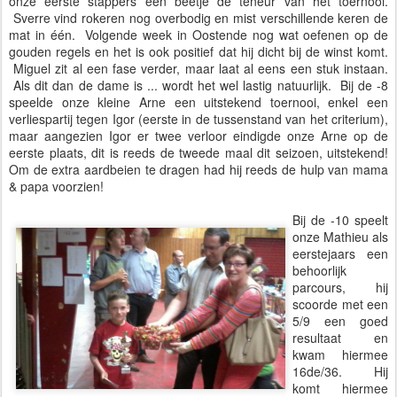
onze eerste stappers een beetje de teneur van het toernooi.
Sverre vind rokeren nog overbodig en mist verschillende keren de
mat in één. Volgende week in Oostende nog wat oefenen op de
gouden regels en het is ook positief dat hij dicht bij de winst komt.
Miguel zit al een fase verder, maar laat al eens een stuk instaan.
Als dit dan de dame is ... wordt het wel lastig natuurlijk. Bij de -8
speelde onze kleine Arne een uitstekend toernooi, enkel een
verliespartij tegen Igor (eerste in de tussenstand van het criterium),
maar aangezien Igor er twee verloor eindigde onze Arne op de
eerste plaats, dit is reeds de tweede maal dit seizoen, uitstekend!
Om de extra aardbeien te dragen had hij reeds de hulp van mama
& papa voorzien!
Bij de -10 speelt
onze Mathieu als
eerstejaars een
behoorlijk
parcours, hij
scoorde met een
5/9 een goed
resultaat en
kwam hiermee
16de/36. Hij
komt hiermee