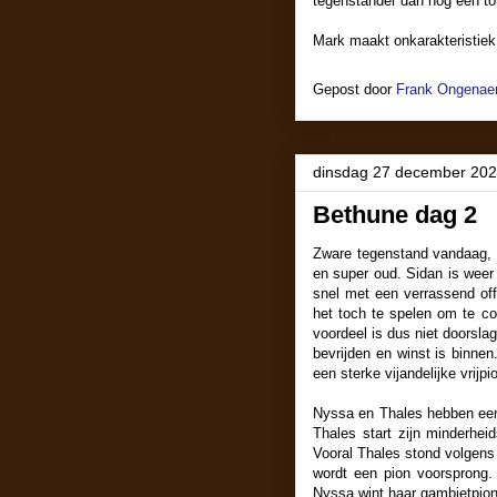
tegenstander dan nog een tor
Mark maakt onkarakteristiek 
Gepost door
Frank Ongenaer
dinsdag 27 december 20
Bethune dag 2
Zware tegenstand vandaag, 
en super oud. Sidan is weer h
snel met een verrassend offe
het toch te spelen om te con
voordeel is dus niet doorslag
bevrijden en winst is binnen.
een sterke vijandelijke vrijpi
Nyssa en Thales hebben een g
Thales start zijn minderhei
Vooral Thales stond volgens 
wordt een pion voorsprong. 
Nyssa wint haar gambietpion 