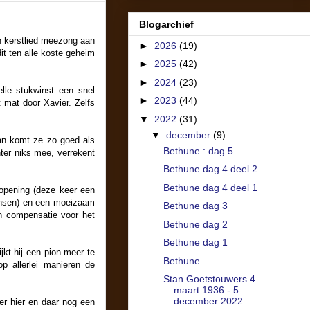
Blogarchief
en kerstlied meezong aan
►
2026
(19)
it ten alle koste geheim
►
2025
(42)
►
2024
(23)
lle stukwinst een snel
►
2023
(44)
 mat door Xavier. Zelfs
▼
2022
(31)
▼
december
(9)
dan komt ze zo goed als
Bethune : dag 5
ter niks mee, verrekent
Bethune dag 4 deel 2
Bethune dag 4 deel 1
 opening (deze keer een
 kansen) en een moeizaam
Bethune dag 3
en compensatie voor het
Bethune dag 2
Bethune dag 1
ijkt hij een pion meer te
Bethune
op allerlei manieren de
Stan Goetstouwers 4
maart 1936 - 5
december 2022
er hier en daar nog een