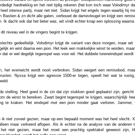
dedigt hardnekkig en het niet tijdig rokeren (het kon toch waar Volodimyr da
heel intense partij, maar net niet. Sidan krijgt het engels tegen waarbij hij 
stien & zn dicht alle gaten, verbouwt de damevleugel en krijgt een remise
en. Ik dacht ook dat het beter was, wit vindt echter knap een oplossing waarna
dit niveau wel in de vingers begint te krijgen.
slechts gedeeltelijk. Volodimyr krijgt de variant van deze morgen, maar wit s
gelijk en wint daarna een pion. Het leek een makkelijke winst te worden, maar
 dat er wel degelijk tegenspel was voor wit. Het dubbele toreneindspel wordt 
n, het evenwicht wordt nooit verbroken. Sidan weigert een remisebod, maar u
rusten. Nyssa krijgt een agressie 1500-er tegen, speelt het wat te rustig
eeld.
e stelling. Heel goed in de zin dat zijn stukken goed geplaatst zijn, gerich
om de winst te bereiken. Zwart begint tegenspel te krijgen, waarschijnlijk he
ing te kraken. Het eindspel met een pion minder gaat verloren. Jammer,
b ik niet zoveel gezien, maar op een bepaald moment was het heel slecht. X
lleen maar verkeerd aflopen. Als ik echter na de analyse van de anderen t
 het niet gezien, maar het moet een prachtig spektakel geweest zijn, H