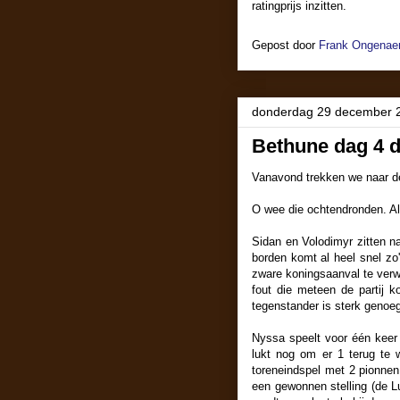
ratingprijs inzitten.
Gepost door
Frank Ongenaer
donderdag 29 december 
Bethune dag 4 d
Vanavond trekken we naar de 
O wee die ochtendronden. A
Sidan en Volodimyr zitten n
borden komt al heel snel zo'
zware koningsaanval te verwe
fout die meteen de partij k
tegenstander is sterk genoe
Nyssa speelt voor één keer
lukt nog om er 1 terug te 
toreneindspel met 2 pionnen 
een gewonnen stelling (de L