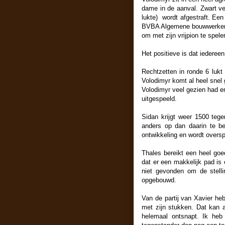
dame in de aanval. Zwart ver
lukte) wordt afgestraft. Een 
BVBA Algemene bouwwerken Ba
om met zijn vrijpion te spel
Het positieve is dat iedereen 
Rechtzetten in ronde 6 lukt 
Volodimyr komt al heel snel 
Volodimyr veel gezien had en
uitgespeeld.
Sidan krijgt weer 1500 tege
anders op dan daarin te be
ontwikkeling en wordt oversp
Thales bereikt een heel goed
dat er een makkelijk pad is 
niet gevonden om de stell
opgebouwd.
Van de partij van Xavier he
met zijn stukken. Dat kan a
helemaal ontsnapt. Ik heb