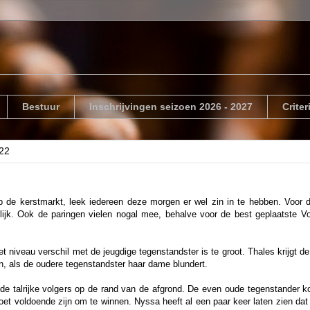
Bestuur
Inschrijvingen seizoen 2026 - 2027
Crite
22
p de kerstmarkt, leek iedereen deze morgen er wel zin in te hebben. Voor 
uurlijk. Ook de paringen vielen nogal mee, behalve voor de best geplaatste V
het niveau verschil met de jeugdige tegenstandster is te groot. Thales krijgt d
en, als de oudere tegenstandster haar dame blundert.
e talrijke volgers op de rand van de afgrond. De even oude tegenstander kom
oet voldoende zijn om te winnen. Nyssa heeft al een paar keer laten zien dat