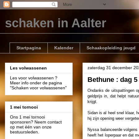
schaken in Aalter
Startpagina
Kalender
Schaakopleiding jeugd
zaterdag 31 december 20
Les volwassenen
Les voor volwassenen ?
Bethune : dag 5
Meer info onder de pagina
"Schaken voor volwassenen"
Ondanks de uitspattingen o
geldprijs in, dat helpt nat
krijgt.
1 mei tornooi
Sidan is al heel snel klaar, 
Ons 1 mei tornooi
hij zijn opening weer verget
sponsoren? Neem contact
op met één van onze
Nyssa balanceerde volgens d
bestuursleden.
heeft het loperpaar en dat m