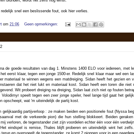
en blundert, wordt het zelfs nog winst.
redelijk snel een beslissende fout, ook hier verlies.
t
om
21:06
Geen opmerkingen:
22
na de goede resultaten van dag 1. Minstens 1400 ELO voor iedereen, met le
et eerst klaar, tegen een jonge 1500-er. Redelijk snel klaar maar wel een lasti
r materiaal te winnen wegens een matdreiging. Sidan heeft het gezien en ver
staeren dat het niet lukt en materiaal kost. Sidan heeft een toren die niet
gevend. Wit probeert dreiging na dreiging, Sidan laat zich niet op fouten betra
 Volodimyr speelt tegen een zeer jonge speler, heel lange tijd gaat het gelijk
on opscheept, wat 'm uiteindelijk de partij kost.
elijkaardig partijverloop : ze maken beiden een positionele fout (Nyssa beg
dsaanval met de verkeerde pion) die hun stelling blokkeert. Beiden geraken 
mij verloren, de tegenstander ziet zijn voordelen echter één voor één verdwij
Het eindspel is remise, Thales blijft proberen en uiteindelijk wint het zelf
terug en overspeelt de tegenstander, ze komt 2 pionnen voor in een paardenein