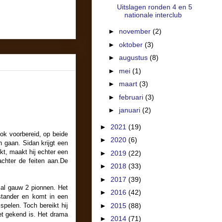
Uitslagen ronden 4 en 5
nationale interclub
►
november
(2)
►
oktober
(3)
►
augustus
(8)
►
mei
(1)
►
maart
(3)
►
februari
(3)
►
januari
(2)
►
2021
(19)
ok voorbereid, op beide
►
2020
(6)
n gaan. Sidan krijgt een
kt, maakt hij echter een
►
2019
(22)
achter de feiten aan.De
►
2018
(33)
►
2017
(39)
 al gauw 2 pionnen. Het
►
2016
(42)
nstander en komt in een
spelen. Toch bereikt hij
►
2015
(88)
et gekend is. Het drama
►
2014
(71)