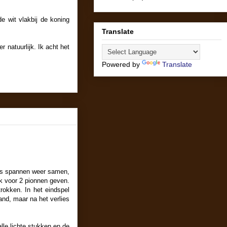
e wit vlakbij de koning
Translate
 natuurlijk. Ik acht het
Powered by
Translate
les spannen weer samen,
k voor 2 pionnen geven.
trokken. In het eindspel
and, maar na het verlies
lle lichte stukken en de