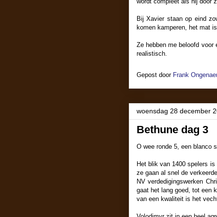
wordt compleet als hij door z
Bij Xavier staan op eind zo
komen kamperen, het mat is 
Ze hebben me beloofd voor ee
realistisch.
Gepost door
Frank Ongenaer
woensdag 28 december 
Bethune dag 3
O wee ronde 5, een blanco s
Het blik van 1400 spelers i
ze gaan al snel de verkeerd
NV verdedigingswerken Christ
gaat het lang goed, tot een 
van een kwaliteit is het vech
Volodimyr zit in een heel ag