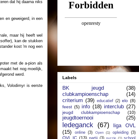
eren dat hij daarna niks
oden en geweigerd, in een
male, maar hij heeft wel
itsoffer), kan de stukken
nstander kost 'm nog een
groter met de a-pion als
 maakt het nog moeilijk,
afgerond werd.
Labels
ks, Volodimyr is eerste
BK jeugd
(38)
clubkampioenschap
(14)
criterium
(39)
elo
(8)
educatief
(2)
info
(18)
interclub
(27)
feest
(5)
jeugd clubkampioenschap
(10)
jeugdtoernooi
(25)
ledeganck
(67)
liga OVL
(15)
online
(3)
opleiding
(3)
Open
(1)
OVL IC
(13)
partij
(3)
school
puzzle
(1)