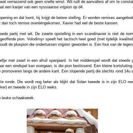
at verrassend ook geen snelle winst. Wit ruilt de aanvallers af om te constat
taat een kanjer van een nyssiaanse vrijpion op d4.
 opening en dat loont, hij krijgt de betere stelling. Er worden remises aangeb
ordt dan toch remise overééngekomen, Xavier had wel de beste kansen.
ede partij met wit. De zwarte opstelling in een scandinavier is niet de nor
geofferde pion. Volodimyr speelt het tactisch heel goed (met tijdelijk kwalite
 behoudt de pluspion die ondertussen vrijpion geworden is. Een fout van de tege
ltje met zwart in een afruil spanjaard. In het middenspel wordt dat steeds 
ar een eindspel kan overgaan, is die pion beslissend. Een kleine kortsluiting
 te promoveren langs de andere kant. Een slopende partij die slechts rond 14u 
te ronde. Die wordt nog beter als blijkt dat Sidan tweede is in zijn ELO ree
ker) en tweede in zijn ELO reeks.
en leuke schaakweek.