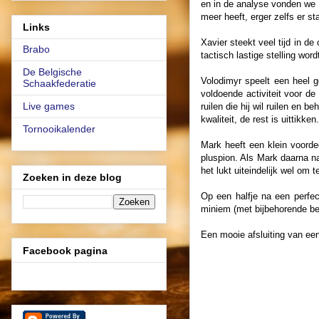
en in de analyse vonden we w
meer heeft, erger zelfs er s
Links
Xavier steekt veel tijd in de
Brabo
tactisch lastige stelling w
De Belgische
Volodimyr speelt een heel go
Schaakfederatie
voldoende activiteit voor de 
Live games
ruilen die hij wil ruilen en
kwaliteit, de rest is uittikken.
Tornooikalender
Mark heeft een klein voordee
pluspion. Als Mark daarna na
het lukt uiteindelijk wel om
Zoeken in deze blog
Op een halfje na een perfec
miniem (met bijbehorende be
Een mooie afsluiting van e
Facebook pagina