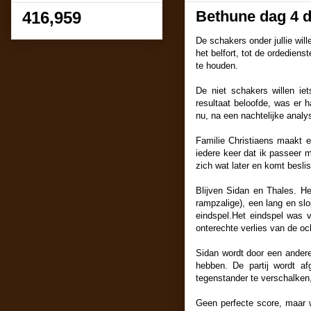
Bethune dag 4 d
416,959
De schakers onder jullie wil
het belfort, tot de ordedien
te houden.
De niet schakers willen ie
resultaat beloofde, was er
nu, na een nachtelijke analys
Familie Christiaens maakt e
iedere keer dat ik passeer 
zich wat later en komt besli
Blijven Sidan en Thales. He
rampzalige), een lang en slo
eindspel.Het eindspel was 
onterechte verlies van de och
Sidan wordt door een andere z
hebben. De partij wordt af
tegenstander te verschalken,
Geen perfecte score, maar w