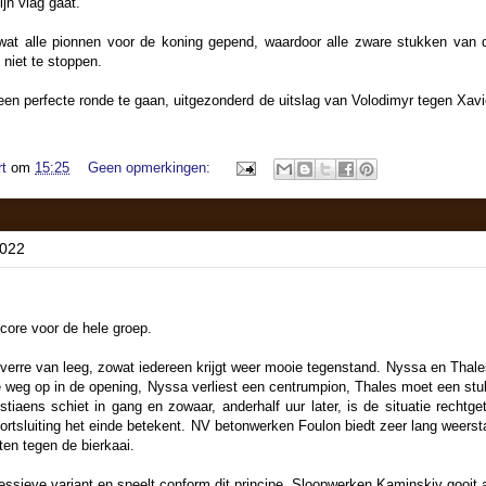
ijn vlag gaat.
wat alle pionnen voor de koning gepend, waardoor alle zware stukken van d
niet te stoppen.
n perfecte ronde te gaan, uitgezonderd de uitslag van Volodimyr tegen Xavier
t
om
15:25
Geen opmerkingen:
2022
core voor de hele groep.
s verre van leeg, zowat iedereen krijgt weer mooie tegenstand. Nyssa en Tha
e weg op in de opening, Nyssa verliest een centrumpion, Thales moet een stu
iaens schiet in gang en zowaar, anderhalf uur later, is de situatie rechtge
kortsluiting het einde betekent. NV betonwerken Foulon biedt zeer lang weerst
ten tegen de bierkaai.
ressieve variant en speelt conform dit principe. Sloopwerken Kaminskiy gooit a