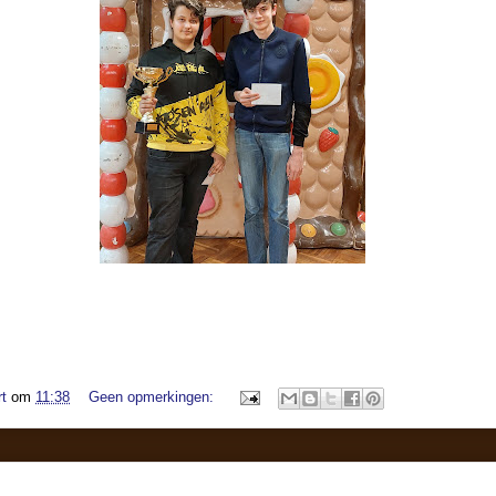
t
om
11:38
Geen opmerkingen: