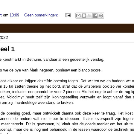
t
om
10:09
Geen opmerkingen:
2022
eel 1
kerstmarkt in Bethune, vandaar al een gedeeltelijk verslag.
ls we de bye van Mark negeren, opnieuw een blanco score.
aast elkaar en krijgen dezelfde opening tegen. Dat wisten we en hadden we o
n 15 tal zetten theorie op het bord, straf dat de witspelers ook zo ver konde
rken, inclusief een paardoffer voor 2 pionnen. Als het ergste achter de rug lij
ost. Volodimyr heeft zelf zijn koningsstelling verzwakt en loopt vanaf dan 
g om zijn hardnekkige weerstand te breken.
 de opening goed, maar ontwikkelt daarna ook deze keer te traag. Het kost
winnen, de andere valt niet meer te stoppen. Thales overspeelt zijn tege
meer terecht. Dit is gewonnen, hij vindt niet de goede manier om het uit te 
ucena), maar die is nog niet behandeld in de lessen waardoor de techniek ni