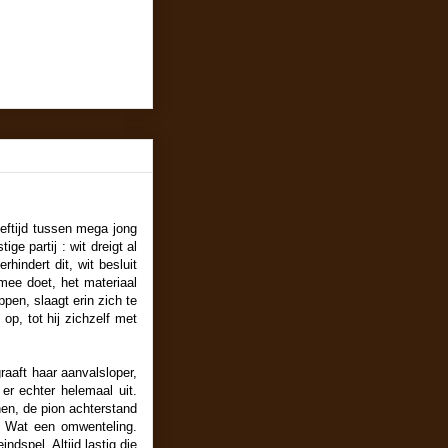
eftijd tussen mega jong
ge partij : wit dreigt al
hindert dit, wit besluit
 mee doet, het materiaal
ppen, slaagt erin zich te
 op, tot hij zichzelf met
raaft haar aanvalsloper,
er echter helemaal uit.
nen, de pion achterstand
s. Wat een omwenteling.
dspel. Altijd lastig die