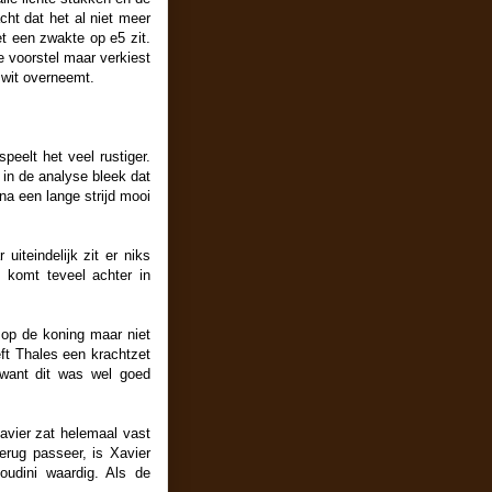
cht dat het al niet meer
met een zwakte op e5 zit.
 voorstel maar verkiest
 wit overneemt.
peelt het veel rustiger.
 in de analyse bleek dat
na een lange strijd mooi
iteindelijk zit er niks
, komt teveel achter in
t op de koning maar niet
eft Thales een krachtzet
 want dit was wel goed
avier zat helemaal vast
erug passeer, is Xavier
oudini waardig. Als de