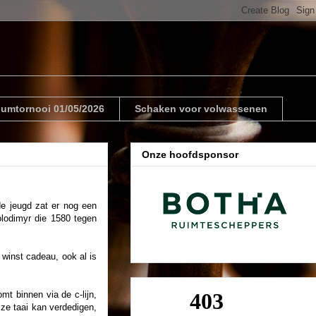
riumtornooi 01/05/2026
Schaken voor volwassenen
Onze hoofdsponsor
de jeugd zat er nog een
olodimyr die 1580 tegen
e winst cadeau, ook al is
t binnen via de c-lijn,
 ze taai kan verdedigen,