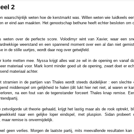
eel 2
len waarschijnlijk weten hoe de kerstmarkt was. Willen weten wie luidkeels e
sten er eind aan maakten. Het genootschap bethune heeft echter besloten om d
ts weten over de perfecte score. Volodimyr wint van Xavier, waar een sne
 hardnekkige weerstand en een spannend moment over een al dan niet gemist
e in de stille uurtjes, wordt daar nog over getwijfeld.
r korte metten mee. Nyssa krijgt alles wat ze wil in de opening en vanaf 
meer materiaal voor. Mark komt minder goed uit de opening, zwart doet er ech
ssend materiaal achter.
t stramien in de partijen van Thales wordt steeds duidelijker : een slechte
pend middenspel om gelijkheid te halen (dit lukt hier net niet, al waren er
verloren, na een fout van de tegenstander forceert Thales knap remise. E
tendpartij.
etvolgorde uit theorie gehaald, krijgt het lastig maar als de rook optrekt, bl
gewikkeld naar een gelijke loper eindspel, met pluspion. Sidan probeert 
 maar remise is onvermijdelijk.
el geen verlies. Morgen de laatste partij, mits meevallende resultaten kan 