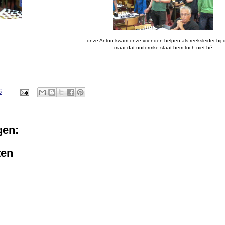
onze Anton kwam onze vrienden helpen als reeksleider bij 
maar dat uniformke staat hem toch niet hé
6
gen:
ten