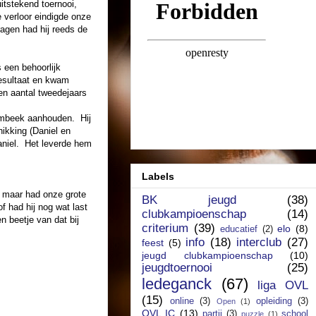
uitstekend toernooi,
e verloor eindigde onze
ragen had hij reeds de
s een behoorlijk
resultaat en kwam
en aantal tweedejaars
umbeek aanhouden. Hij
hikking (Daniel en
niel. Het leverde hem
Labels
, maar had onze grote
BK jeugd
(38)
of had hij nog wat last
clubkampioenschap
(14)
 beetje van dat bij
criterium
(39)
elo
(8)
educatief
(2)
info
(18)
interclub
(27)
feest
(5)
jeugd clubkampioenschap
(10)
jeugdtoernooi
(25)
ledeganck
(67)
liga OVL
(15)
online
(3)
opleiding
(3)
Open
(1)
OVL IC
(13)
partij
(3)
school
puzzle
(1)