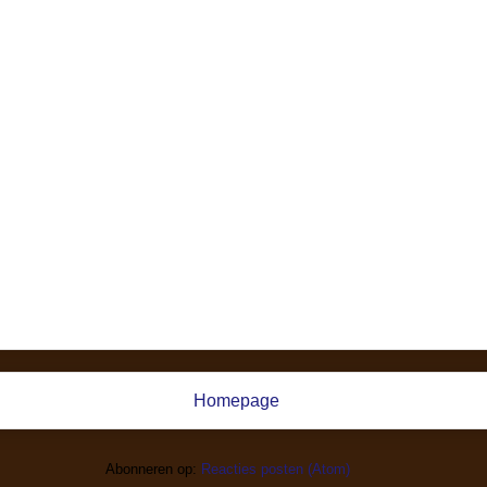
Homepage
Abonneren op:
Reacties posten (Atom)