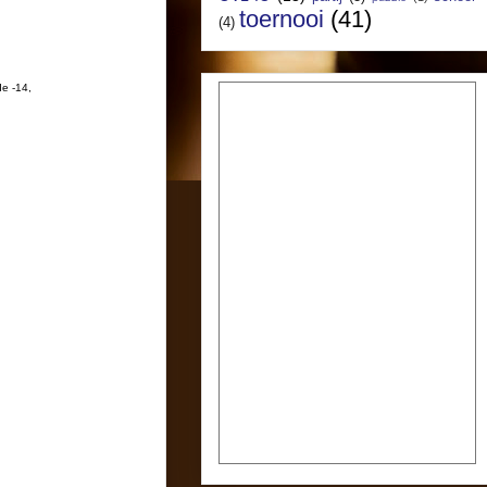
toernooi
(41)
(4)
de -14,