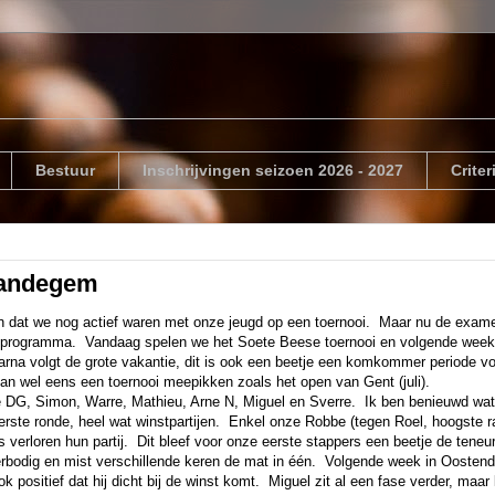
Bestuur
Inschrijvingen seizoen 2026 - 2027
Crite
Landegem
en dat we nog actief waren met onze jeugd op een toernooi. Maar nu de examen
t programma. Vandaag spelen we het Soete Beese toernooi en volgende week
rna volgt de grote vakantie, dit is ook een beetje een komkommer periode v
n wel eens een toernooi meepikken zoals het open van Gent (juli).
 DG, Simon, Warre, Mathieu, Arne N, Miguel en Sverre. Ik ben benieuwd wat
erste ronde, heel wat winstpartijen. Enkel onze Robbe (tegen Roel, hoogste ra
 verloren hun partij. Dit bleef voor onze eerste stappers een beetje de teneur
rbodig en mist verschillende keren de mat in één. Volgende week in Oosten
k positief dat hij dicht bij de winst komt. Miguel zit al een fase verder, maar