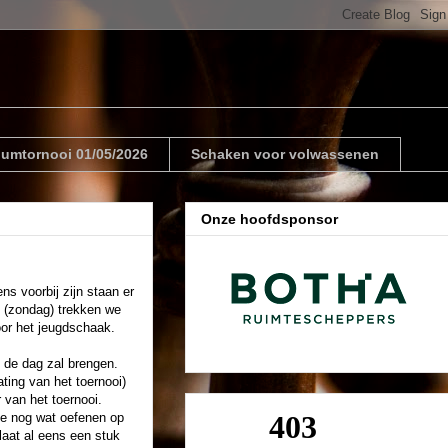
riumtornooi 01/05/2026
Schaken voor volwassenen
Onze hoofdsponsor
s voorbij zijn staan er
 (zondag) trekken we
oor het jeugdschaak.
 de dag zal brengen.
ting van het toernooi)
 van het toernooi.
de nog wat oefenen op
 laat al eens een stuk