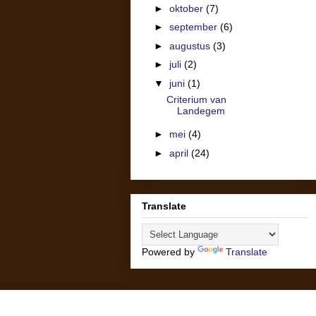
►
oktober
(7)
►
september
(6)
►
augustus
(3)
►
juli
(2)
▼
juni
(1)
Criterium van
Landegem
►
mei
(4)
►
april
(24)
Translate
Powered by
Translate