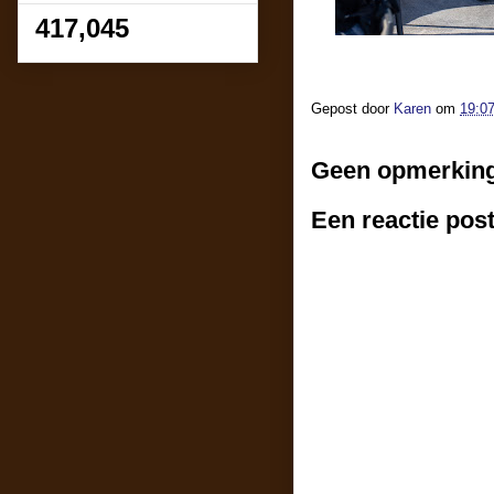
417,045
Gepost door
Karen
om
19:0
Geen opmerkin
Een reactie pos