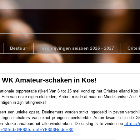
Bestuur
Inschrijvingen seizoen 2026 - 2027
Crite
p WK Amateur-schaken in Kos!
ationale topprestatie rijker! Van 6 tot 15 mei vond op het Griekse eiland K
Een van onze eigen clubleden, Anton, reisde af naar de Middellandse Zee. M
tigen in zijn ratingreeks!
rt een unieke opzet. Deelnemers worden strikt ingedeeld in zeven verschill
end tegen schakers van exact je eigen speelsterkte. Anton kwam uit in de 
https:/
 sterke amateurs uit alle windstreken. De uitslag is te vinden op
t=1&
fed=GER&turdet=YES&SNode=S0