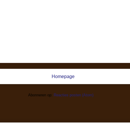
Homepage
Abonneren op:
Reacties posten (Atom)