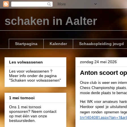
schaken in Aalter
Startpagina
Kalender
Schaakopleiding jeugd
zondag 24 mei 2026
Les volwassenen
Les voor volwassenen ?
Anton scoort o
Meer info onder de pagina
"Schaken voor volwassenen"
Onze club is weer een intern
Chess Championship plaats. 
mooie derde plaats te bemach
1 mei tornooi
Het WK voor amateurs hantee
Ons 1 mei tornooi
Hierdoor speel je uitsluit
sponsoren? Neem contact
negen ronden opnemen tegen
op met één van onze
tnr1404081.aspx?lan=1&ar
bestuursleden.