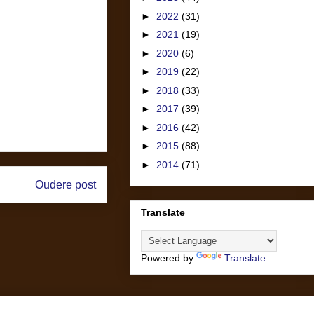
►
2022
(31)
►
2021
(19)
►
2020
(6)
►
2019
(22)
►
2018
(33)
►
2017
(39)
►
2016
(42)
►
2015
(88)
►
2014
(71)
Oudere post
Translate
Powered by
Translate