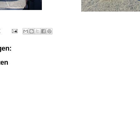
7
gen:
ten