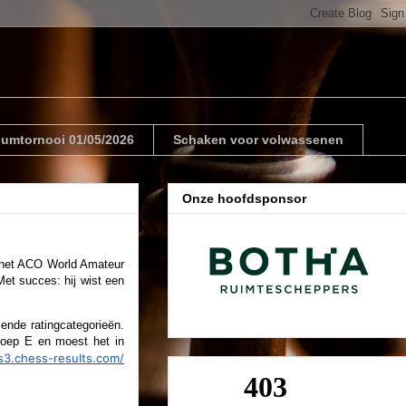
riumtornooi 01/05/2026
Schaken voor volwassenen
Onze hoofdsponsor
os het ACO World Amateur
et succes: hij wist een
ende ratingcategorieën.
Groep E en moest het in
/s3.chess-results.com/