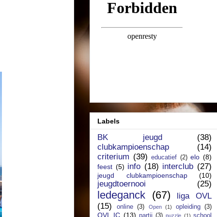
Labels
BK jeugd
(38)
clubkampioenschap
(14)
criterium
(39)
elo
(8)
educatief
(2)
info
(18)
interclub
(27)
feest
(5)
jeugd clubkampioenschap
(10)
jeugdtoernooi
(25)
ledeganck
(67)
liga OVL
(15)
online
(3)
opleiding
(3)
Open
(1)
OVL IC
(13)
partij
(3)
school
puzzle
(1)